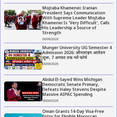
Mojtaba Khamenei: Iranian
President Says Communication
With Supreme Leader Mojtaba
Khamenei Is ‘Very Difficult’, Calls
His Leadership a Source of
Strength
06/08/2026
Munger University UG Semester 4
Admission 2026: ऑनलाइन आवेदन
शुरू, 7 अगस्त तक भरें फॉर्म
06/08/2026
Abdul El-Sayed Wins Michigan
Democratic Senate Primary,
Defeats Haley Stevens Despite
Massive AIPAC Spending
06/08/2026
Oman Grants 14-Day Visa-Free
Entry for Eligible Moroccan