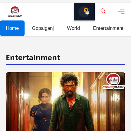
Skip
3
to
content
Me
Home
Gopalganj
World
Entertainment
Entertainment