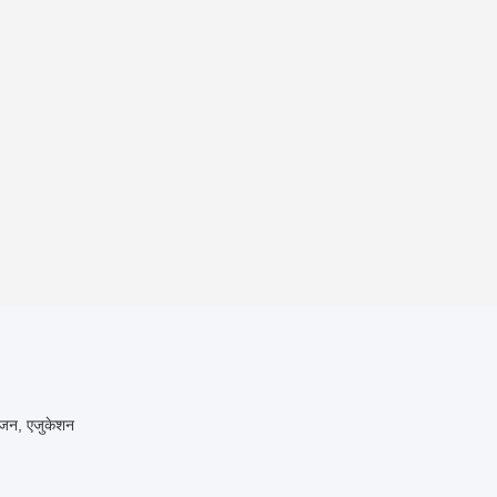
रंजन, एजुकेशन