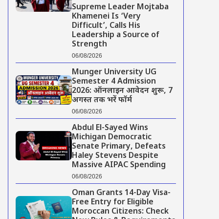
Supreme Leader Mojtaba
Khamenei Is ‘Very
Difficult’, Calls His
Leadership a Source of
Strength
06/08/2026
Munger University UG
Semester 4 Admission
2026: ऑनलाइन आवेदन शुरू, 7
अगस्त तक भरें फॉर्म
06/08/2026
Abdul El-Sayed Wins
Michigan Democratic
Senate Primary, Defeats
Haley Stevens Despite
Massive AIPAC Spending
06/08/2026
Oman Grants 14-Day Visa-
Free Entry for Eligible
Moroccan Citizens: Check