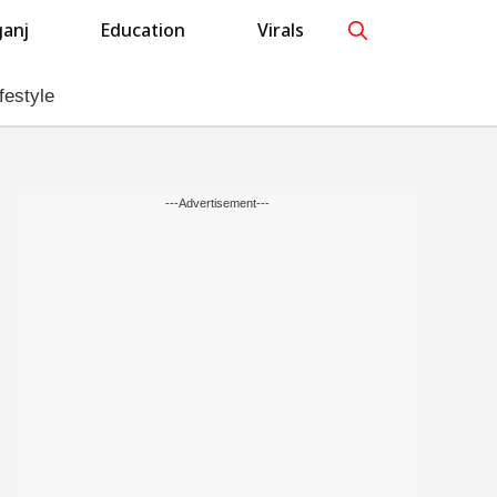
anj
Education
Virals
festyle
---Advertisement---