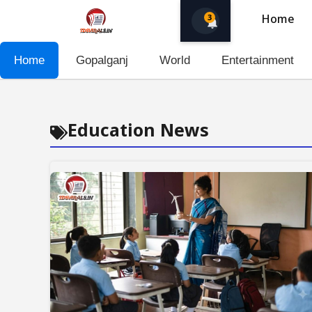
Skip
3
Home
to
content
Home
Gopalganj
World
Entertainment
Education News