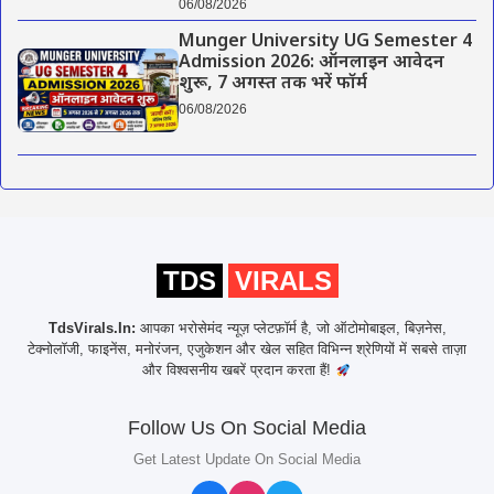
06/08/2026
Munger University UG Semester 4
Admission 2026: ऑनलाइन आवेदन
शुरू, 7 अगस्त तक भरें फॉर्म
06/08/2026
TDS
VIRALS
TdsVirals.In:
आपका भरोसेमंद न्यूज़ प्लेटफ़ॉर्म है, जो ऑटोमोबाइल, बिज़नेस,
टेक्नोलॉजी, फाइनेंस, मनोरंजन, एजुकेशन और खेल सहित विभिन्न श्रेणियों में सबसे ताज़ा
और विश्वसनीय खबरें प्रदान करता हैं!
Follow Us On Social Media
Get Latest Update On Social Media