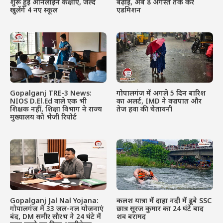
शुरू हुई ऑनलाइन कक्षाएं, जल्द
बढ़ाई, अब 8 अगस्त तक करें
खुलेंगे 4 नए स्कूल
एडमिशन
Gopalganj TRE-3 News:
गोपालगंज में अगले 5 दिन बारिश
NIOS D.El.Ed वाले एक भी
का अलर्ट, IMD ने वज्रपात और
शिक्षक नहीं, शिक्षा विभाग ने राज्य
तेज हवा की चेतावनी
मुख्यालय को भेजी रिपोर्ट
Gopalganj Jal Nal Yojana:
कलश यात्रा में दाहा नदी में डूबे SSC
गोपालगंज में 33 जल-नल योजनाएं
छात्र सूरज कुमार का 24 घंटे बाद
बंद, DM समीर सौरभ ने 24 घंटे में
शव बरामद