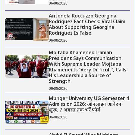
06/08/2026
Antonela Roccuzzo Georgina
Rodriguez Fact Check: Viral Claim
About Supporting Georgina
Rodriguez Is False
06/08/2026
Mojtaba Khamenei: Iranian
President Says Communication
With Supreme Leader Mojtaba
Khamenei Is ‘Very Difficult’, Calls
His Leadership a Source of
Strength
06/08/2026
Munger University UG Semester 4
Admission 2026: ऑनलाइन आवेदन
शुरू, 7 अगस्त तक भरें फॉर्म
06/08/2026