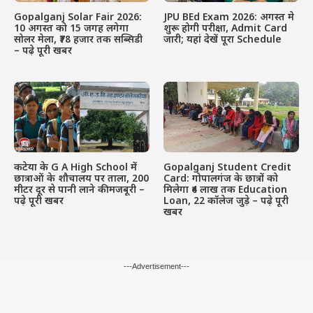
Gopalganj Solar Fair 2026:
JPU BEd Exam 2026: अगस्त मे
10 अगस्त को 15 जगह लगेगा
शुरू होगी परीक्षा, Admit Card
सोलर मेला, ₹78 हजार तक सब्सिडी
जारी; यहां देखें पूरा Schedule
– पढ़े पूरी खबर
कटेया के G A High School में
Gopalganj Student Credit
छात्राओं के शौचालय पर ताला, 200
Card: गोपालगंज के छात्रों को
मीटर दूर से पानी लाने की मजबूरी –
मिलेगा ₹4 लाख तक Education
पढ़े पूरी खबर
Loan, 22 कॉलेज जुड़े – पढ़े पूरी
खबर
---Advertisement---