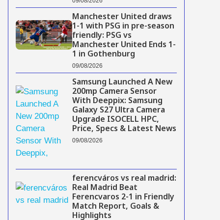
09/08/2026
Manchester United draws
1-1 with PSG in pre-season
friendly: PSG vs
Manchester United Ends 1-
1 in Gothenburg
09/08/2026
Samsung Launched A New
200mp Camera Sensor
With Deeppix: Samsung
Galaxy S27 Ultra Camera
Upgrade ISOCELL HPC,
Price, Specs & Latest News
09/08/2026
ferencváros vs real madrid:
Real Madrid Beat
Ferencvaros 2-1 in Friendly
Match Report, Goals &
Highlights