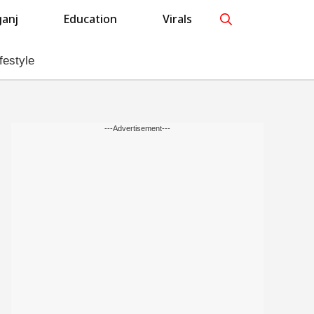
anj
Education
Virals
festyle
---Advertisement---