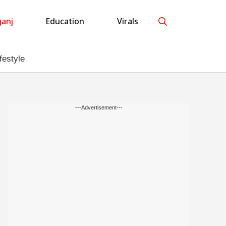
anj
Education
Virals
festyle
---Advertisement---