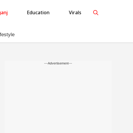
anj
Education
Virals
festyle
---Advertisement---