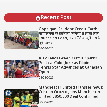
Recent Post
Gopalganj Student Credit Card:
गोपालगंज के छात्रों को मिलेगा ₹4 लाख तक
Education Loan, 22 कॉलेज जुड़े – पढ़े
पूरी खबर
08/08/2026
Alex Eala’s Green Outfit Sparks
Political Color Joke as Filipina
Tennis Star Advances at Canadian
Open
08/08/2026
Manchester united transfer news:
Cristian Orozco Joins Manchester
United £850,000 Deal Confirmed
08/08/2026