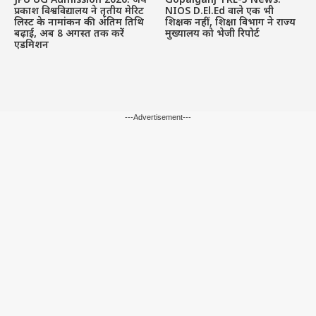
JPU UG Admission 2026: जय
Gopalganj TRE-3 News:
प्रकाश विश्वविद्यालय ने तृतीय मेरिट
NIOS D.El.Ed वाले एक भी
लिस्ट के नामांकन की अंतिम तिथि
शिक्षक नहीं, शिक्षा विभाग ने राज्य
बढ़ाई, अब 8 अगस्त तक करें
मुख्यालय को भेजी रिपोर्ट
एडमिशन
---Advertisement---