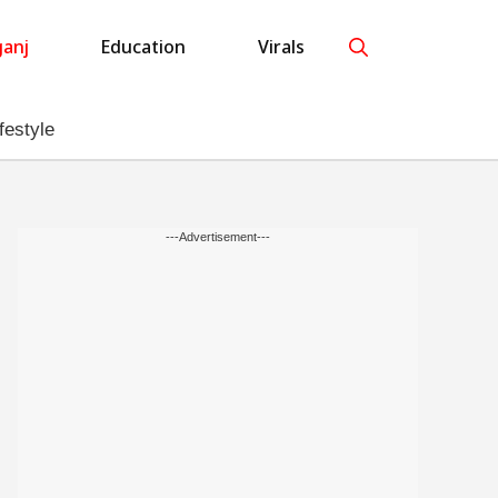
anj
Education
Virals
festyle
---Advertisement---