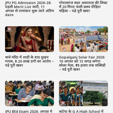
JPU PG Admission 2026-28:
गोपालगंज सदर अस्पताल की लिफ्ट
पहली Merit List जारी, 11
में 20 मिनट फंसी प्रसव पीड़िता
अगस्त से नामांकन शुरू – जाने अंतिम
महिला – पढ़े पूरी खबर
date
थावे मंदिर में शादी के बाद दुल्हन
Gopalganj Solar Fair 2026:
गायब, ₹1.20 लाख ठगी का आरोप –
10 अगस्त को 15 जगह लगेगा
पढ़े पूरी खबर
सोलर मेला, ₹78 हजार तक सब्सिडी
– पढ़े पूरी खबर
JPU BEd Exam 2026: अगस्त मे
कटेया के G A High School में