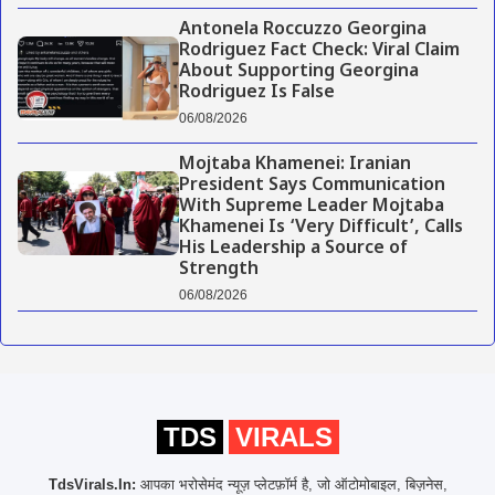
Antonela Roccuzzo Georgina
Rodriguez Fact Check: Viral Claim
About Supporting Georgina
Rodriguez Is False
06/08/2026
Mojtaba Khamenei: Iranian
President Says Communication
With Supreme Leader Mojtaba
Khamenei Is ‘Very Difficult’, Calls
His Leadership a Source of
Strength
06/08/2026
TDS
VIRALS
TdsVirals.In:
आपका भरोसेमंद न्यूज़ प्लेटफ़ॉर्म है, जो ऑटोमोबाइल, बिज़नेस,