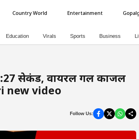
Country World
Entertainment
Gopalg
Education
Virals
Sports
Business
Li
:27 सेकंड, वायरल गर्ल काजल
ri new video
Follow Us: