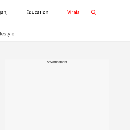
anj
Education
Virals
festyle
---Advertisement---