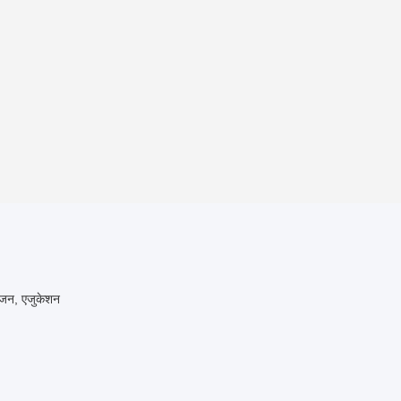
रंजन, एजुकेशन