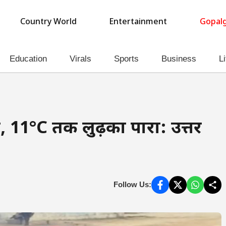
Country World
Entertainment
Gopalg
Education
Virals
Sports
Business
Li
 11°C तक लुढ़का पारा: उत्तर
Follow Us: