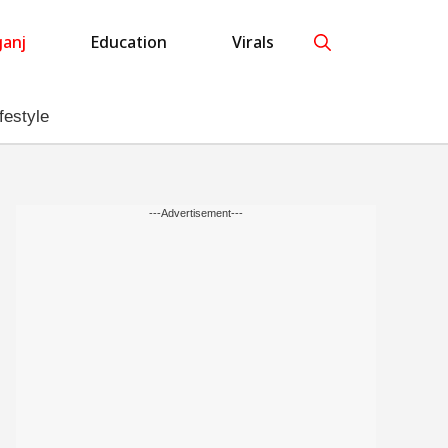
anj
Education
Virals
festyle
---Advertisement---