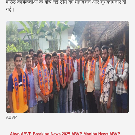
वरिष्ठ कार्यकर्ताओं के बीच नई टीम को मार्गदर्शन और शुभकामनाएं दी
गईं।
ABVP
Abvp
,
ABVP Breaking News 2025
,
ABVP Manjha News
,
ABVP