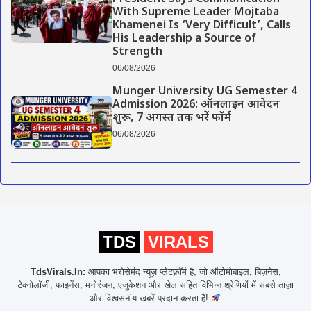
With Supreme Leader Mojtaba
Khamenei Is ‘Very Difficult’, Calls
His Leadership a Source of
Strength
06/08/2026
Munger University UG Semester 4
Admission 2026: ऑनलाइन आवेदन
शुरू, 7 अगस्त तक भरें फॉर्म
06/08/2026
TDS
VIRALS
TdsVirals.In:
आपका भरोसेमंद न्यूज़ प्लेटफ़ॉर्म है, जो ऑटोमोबाइल, बिज़नेस,
टेक्नोलॉजी, फाइनेंस, मनोरंजन, एजुकेशन और खेल सहित विभिन्न श्रेणियों में सबसे ताज़ा
और विश्वसनीय खबरें प्रदान करता हैं!