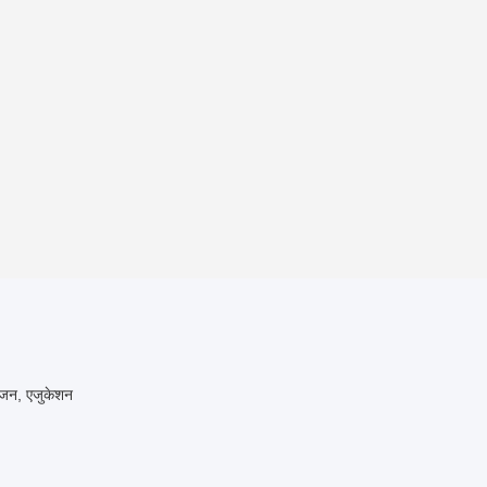
रंजन, एजुकेशन