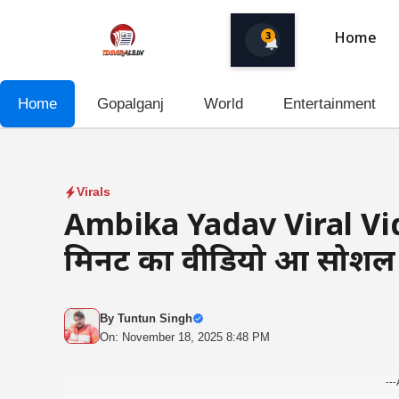
Skip
to
3
Home
content
Home
Gopalganj
World
Entertainment
Virals
Ambika Yadav Viral Vid
मिनट का वीडियो हुआ सोश
By
Tuntun Singh
On: November 18, 2025 8:48 PM
---