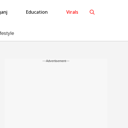
anj
Education
Virals
festyle
---Advertisement---