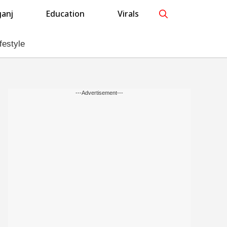
anj
Education
Virals
festyle
---Advertisement---