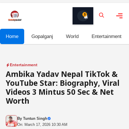
Skip
to
3
content
Me
Home
Gopalganj
World
Entertainment
Entertainment
Ambika Yadav Nepal TikTok &
YouTube Star: Biography, Viral
Videos 3 Mintus 50 Sec & Net
Worth
By
Tuntun Singh
On: March 17, 2026 10:30 AM