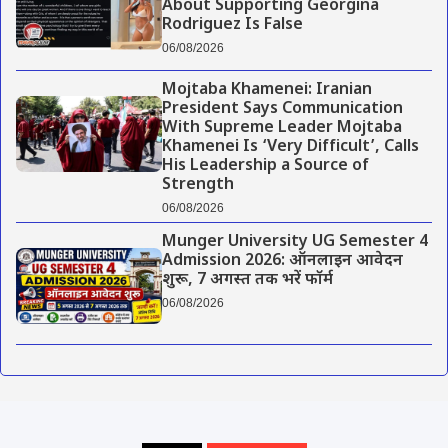
About Supporting Georgina
Rodriguez Is False
06/08/2026
Mojtaba Khamenei: Iranian
President Says Communication
With Supreme Leader Mojtaba
Khamenei Is ‘Very Difficult’, Calls
His Leadership a Source of
Strength
06/08/2026
Munger University UG Semester 4
Admission 2026: ऑनलाइन आवेदन
शुरू, 7 अगस्त तक भरें फॉर्म
06/08/2026