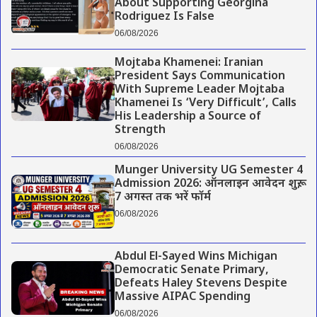
About Supporting Georgina
Rodriguez Is False
06/08/2026
Mojtaba Khamenei: Iranian
President Says Communication
With Supreme Leader Mojtaba
Khamenei Is ‘Very Difficult’, Calls
His Leadership a Source of
Strength
06/08/2026
Munger University UG Semester 4
Admission 2026: ऑनलाइन आवेदन शुरू,
7 अगस्त तक भरें फॉर्म
06/08/2026
Abdul El-Sayed Wins Michigan
Democratic Senate Primary,
Defeats Haley Stevens Despite
Massive AIPAC Spending
06/08/2026