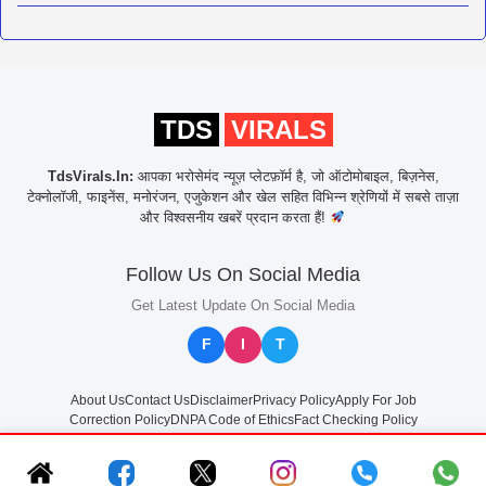
TDS
VIRALS
TdsVirals.In:
आपका भरोसेमंद न्यूज़ प्लेटफ़ॉर्म है, जो ऑटोमोबाइल, बिज़नेस,
टेक्नोलॉजी, फाइनेंस, मनोरंजन, एजुकेशन और खेल सहित विभिन्न श्रेणियों में सबसे ताज़ा
और विश्वसनीय खबरें प्रदान करता हैं!
Follow Us On Social Media
Get Latest Update On Social Media
F
I
T
About Us
Contact Us
Disclaimer
Privacy Policy
Apply For Job
Correction Policy
DNPA Code of Ethics
Fact Checking Policy
© 2025
TdsVirals.In
All rights reserved