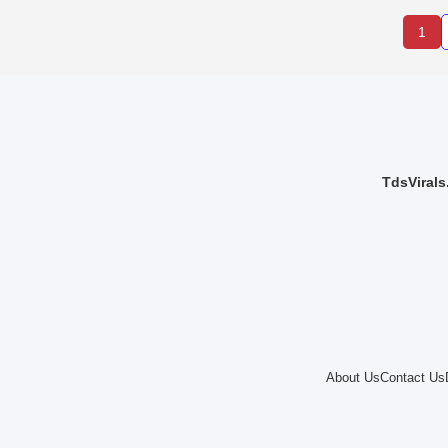
1
TdsVirals.
About Us
Contact Us