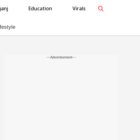
anj
Education
Virals
festyle
---Advertisement---