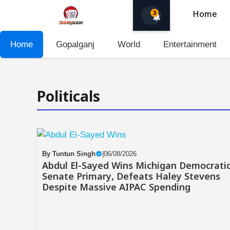
Skip
3
Home
to
content
Home
Gopalganj
World
Entertainment
Politicals
By
Tuntun Singh
|
06/08/2026
Abdul El-Sayed Wins Michigan Democrati
Senate Primary, Defeats Haley Stevens
Despite Massive AIPAC Spending