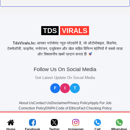
TDS
VIRALS
TdsVirals.In:
आपका भरोसेमंद न्यूज़ प्लेटफ़ॉर्म है, जो ऑटोमोबाइल, बिज़नेस,
टेक्नोलॉजी, फाइनेंस, मनोरंजन, एजुकेशन और खेल सहित विभिन्न श्रेणियों में सबसे ताज़ा
और विश्वसनीय खबरें प्रदान करता हैं!
Follow Us On Social Media
Get Latest Update On Social Media
F
I
T
About Us
Contact Us
Disclaimer
Privacy Policy
Apply For Job
Correction Policy
DNPA Code of Ethics
Fact Checking Policy
© 2025
TdsVirals.In
All rights reserved
Home
Facebook
Twitter
Instagram
Call
WhatsApp