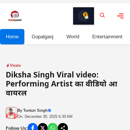
Skip
to
3
content
Me
Home
Gopalganj
World
Entertainment
Virals
Diksha Singh Viral video:
Performing Artist का वीडियो हुआ
वायरल
By
Tuntun Singh
On: December 30, 2025 6:30 AM
Follow Us: