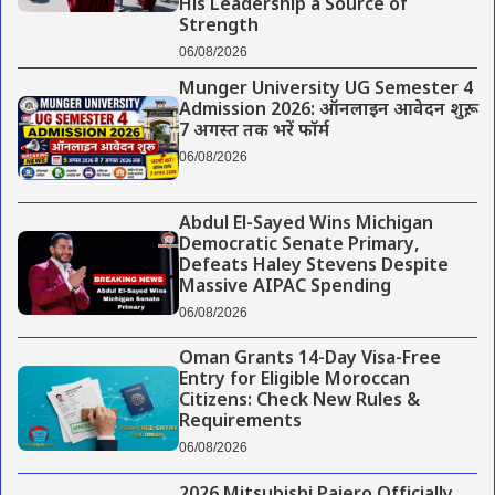
His Leadership a Source of
Strength
06/08/2026
Munger University UG Semester 4
Admission 2026: ऑनलाइन आवेदन शुरू,
7 अगस्त तक भरें फॉर्म
06/08/2026
Abdul El-Sayed Wins Michigan
Democratic Senate Primary,
Defeats Haley Stevens Despite
Massive AIPAC Spending
06/08/2026
Oman Grants 14-Day Visa-Free
Entry for Eligible Moroccan
Citizens: Check New Rules &
Requirements
06/08/2026