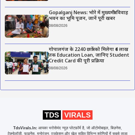
Gopalganj News: भोरे में मुख्यमंत्री विवाह
भवन का भूमि पूजन, जानें पूरी खबर
08/08/2026
गोपालगंज के 2240 छात्रों को मिलेगा ₹4 लाख
तक Education Loan, जानिए Student
Credit Card की पूरी प्रक्रिया
08/08/2026
TDS
VIRALS
TdsVirals.In:
आपका भरोसेमंद न्यूज़ प्लेटफ़ॉर्म है, जो ऑटोमोबाइल, बिज़नेस,
टेक्नोलॉजी, फाइनेंस, मनोरंजन, एजुकेशन और खेल सहित विभिन्न श्रेणियों में सबसे ताज़ा