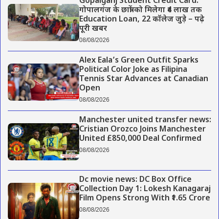
Gopalganj Student Credit Card:
गोपालगंज के छात्रों को मिलेगा ₹4 लाख तक
Education Loan, 22 कॉलेज जुड़े – पढ़े
पूरी खबर
08/08/2026
Alex Eala’s Green Outfit Sparks
Political Color Joke as Filipina
Tennis Star Advances at Canadian
Open
08/08/2026
Manchester united transfer news:
Cristian Orozco Joins Manchester
United £850,000 Deal Confirmed
08/08/2026
Dc movie news: DC Box Office
Collection Day 1: Lokesh Kanagaraj
Film Opens Strong With ₹1.65 Crore
08/08/2026