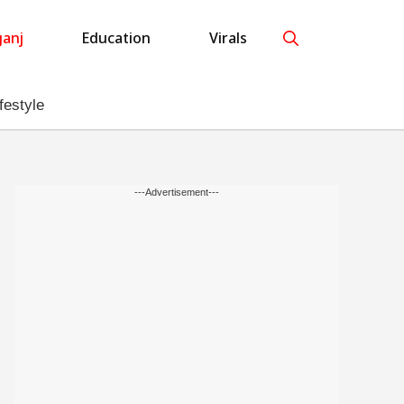
anj
Education
Virals
festyle
---Advertisement---