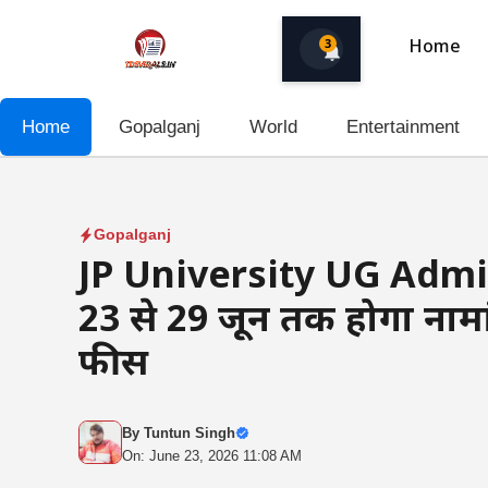
Skip
to
3
Home
content
Home
Gopalganj
World
Entertainment
Gopalganj
JP University UG Admiss
23 से 29 जून तक होगा नामा
फीस
By
Tuntun Singh
On: June 23, 2026 11:08 AM