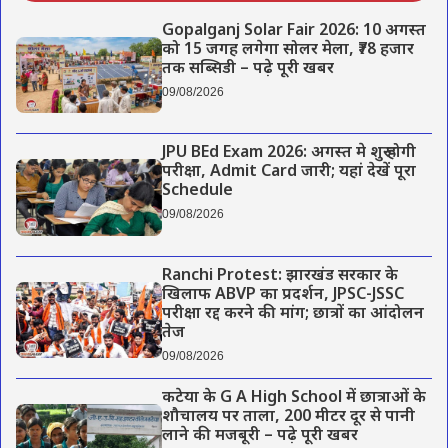
Gopalganj Solar Fair 2026: 10 अगस्त
को 15 जगह लगेगा सोलर मेला, ₹78 हजार
तक सब्सिडी – पढ़े पूरी खबर
09/08/2026
JPU BEd Exam 2026: अगस्त मे शुरू होगी
परीक्षा, Admit Card जारी; यहां देखें पूरा
Schedule
09/08/2026
Ranchi Protest: झारखंड सरकार के
खिलाफ ABVP का प्रदर्शन, JPSC-JSSC
परीक्षा रद्द करने की मांग; छात्रों का आंदोलन
तेज
09/08/2026
कटेया के G A High School में छात्राओं के
शौचालय पर ताला, 200 मीटर दूर से पानी
लाने की मजबूरी – पढ़े पूरी खबर