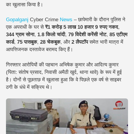
का खुलासा
किया है।
Gopalganj
Cyber Crime
News
– छापेमारी के दौरान पुलिस ने
एक अपराधी के घर से
₹1 करोड़ 5 लाख 10 हजार 9 रुपए नकद
,
344 ग्राम सोना
,
1.8 किलो चांदी
,
79 विदेशी करेंसी नोट
,
85 एटीएम
कार्ड
,
75 पासबुक
,
28 चेकबुक
, और
2 लैपटॉप
समेत भारी मात्रा में
आपत्तिजनक दस्तावेज बरामद किए हैं।
गिरफ्तार आरोपियों की पहचान अभिषेक कुमार और आदित्य कुमार
(पिता: संतोष प्रसाद, निवासी अमैठी खुर्द, थाना थावे) के रूप में हुई
है। दोनों से पूछताछ में खुलासा हुआ कि वे पिछले एक वर्ष से साइबर
ठगी के धंधे में सक्रिय थे।