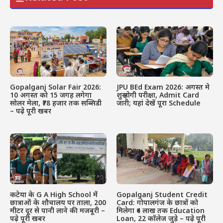
Gopalganj Solar Fair 2026:
JPU BEd Exam 2026: अगस्त मे
10 अगस्त को 15 जगह लगेगा
शुरू होगी परीक्षा, Admit Card
सोलर मेला, ₹78 हजार तक सब्सिडी
जारी; यहां देखें पूरा Schedule
– पढ़े पूरी खबर
कटेया के G A High School में
Gopalganj Student Credit
छात्राओं के शौचालय पर ताला, 200
Card: गोपालगंज के छात्रों को
मीटर दूर से पानी लाने की मजबूरी –
मिलेगा ₹4 लाख तक Education
पढ़े पूरी खबर
Loan, 22 कॉलेज जुड़े – पढ़े पूरी