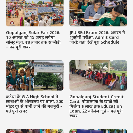
Gopalganj Solar Fair 2026:
JPU BEd Exam 2026: अगस्त मे
10 अगस्त को 15 जगह लगेगा
शुरू होगी परीक्षा, Admit Card
सोलर मेला, ₹78 हजार तक सब्सिडी
जारी; यहां देखें पूरा Schedule
– पढ़े पूरी खबर
कटेया के G A High School में
Gopalganj Student Credit
छात्राओं के शौचालय पर ताला, 200
Card: गोपालगंज के छात्रों को
मीटर दूर से पानी लाने की मजबूरी –
मिलेगा ₹4 लाख तक Education
पढ़े पूरी खबर
Loan, 22 कॉलेज जुड़े – पढ़े पूरी
खबर