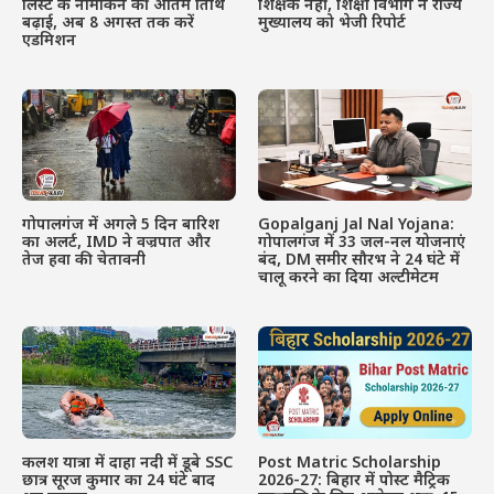
लिस्ट के नामांकन की अंतिम तिथि
शिक्षक नहीं, शिक्षा विभाग ने राज्य
बढ़ाई, अब 8 अगस्त तक करें
मुख्यालय को भेजी रिपोर्ट
एडमिशन
गोपालगंज में अगले 5 दिन बारिश
Gopalganj Jal Nal Yojana:
का अलर्ट, IMD ने वज्रपात और
गोपालगंज में 33 जल-नल योजनाएं
तेज हवा की चेतावनी
बंद, DM समीर सौरभ ने 24 घंटे में
चालू करने का दिया अल्टीमेटम
कलश यात्रा में दाहा नदी में डूबे SSC
Post Matric Scholarship
छात्र सूरज कुमार का 24 घंटे बाद
2026-27: बिहार में पोस्ट मैट्रिक