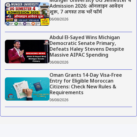
Munger University UG Semester 4
Admission 2026: ऑनलाइन आवेदन
शुरू, 7 अगस्त तक भरें फॉर्म
06/08/2026
Abdul El-Sayed Wins Michigan
Democratic Senate Primary,
Defeats Haley Stevens Despite
Massive AIPAC Spending
06/08/2026
Oman Grants 14-Day Visa-Free
Entry for Eligible Moroccan
Citizens: Check New Rules &
Requirements
06/08/2026