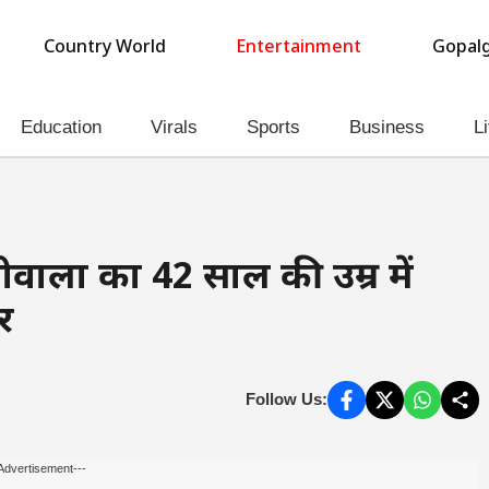
Country World
Entertainment
Gopalg
Education
Virals
Sports
Business
Li
ीवाला का 42 साल की उम्र में
र
Follow Us:
Advertisement---