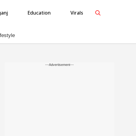
anj
Education
Virals
festyle
---Advertisement---