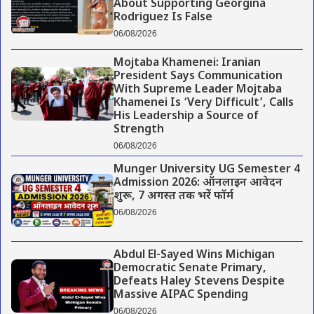
About Supporting Georgina
Rodriguez Is False
06/08/2026
Mojtaba Khamenei: Iranian
President Says Communication
With Supreme Leader Mojtaba
Khamenei Is ‘Very Difficult’, Calls
His Leadership a Source of
Strength
06/08/2026
Munger University UG Semester 4
Admission 2026: ऑनलाइन आवेदन
शुरू, 7 अगस्त तक भरें फॉर्म
06/08/2026
Abdul El-Sayed Wins Michigan
Democratic Senate Primary,
Defeats Haley Stevens Despite
Massive AIPAC Spending
06/08/2026