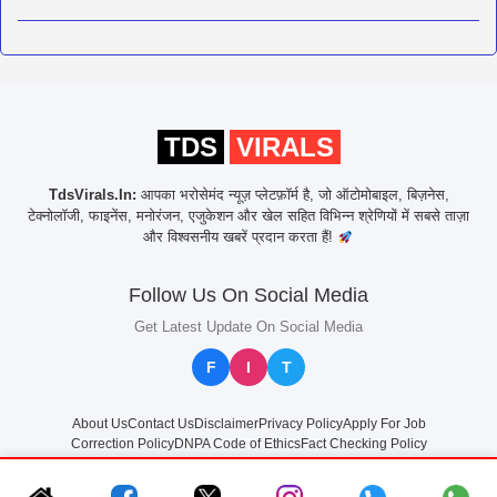
TDS
VIRALS
TdsVirals.In:
आपका भरोसेमंद न्यूज़ प्लेटफ़ॉर्म है, जो ऑटोमोबाइल, बिज़नेस,
टेक्नोलॉजी, फाइनेंस, मनोरंजन, एजुकेशन और खेल सहित विभिन्न श्रेणियों में सबसे ताज़ा
और विश्वसनीय खबरें प्रदान करता हैं!
Follow Us On Social Media
Get Latest Update On Social Media
F
I
T
About Us
Contact Us
Disclaimer
Privacy Policy
Apply For Job
Correction Policy
DNPA Code of Ethics
Fact Checking Policy
© 2025
TdsVirals.In
All rights reserved