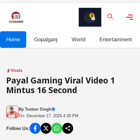
Skip
to
3
content
Me
Home
Gopalganj
World
Entertainment
Virals
Payal Gaming Viral Video 1
Mintus 16 Second
By
Tuntun Singh
On: December 17, 2025 4:30 PM
Follow Us: