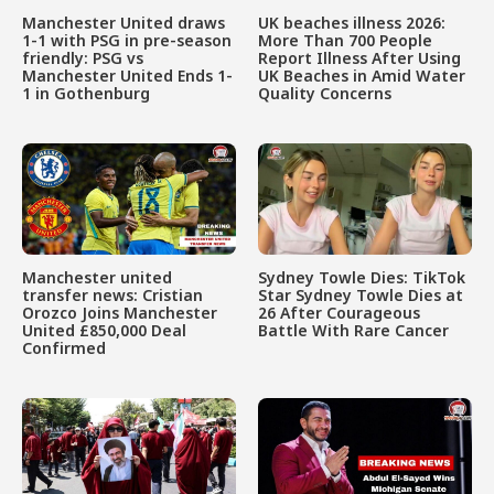
Manchester United draws
UK beaches illness 2026:
1-1 with PSG in pre-season
More Than 700 People
friendly: PSG vs
Report Illness After Using
Manchester United Ends 1-
UK Beaches in Amid Water
1 in Gothenburg
Quality Concerns
Manchester united
Sydney Towle Dies: TikTok
transfer news: Cristian
Star Sydney Towle Dies at
Orozco Joins Manchester
26 After Courageous
United £850,000 Deal
Battle With Rare Cancer
Confirmed