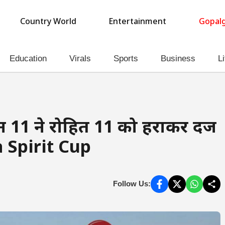
Country World
Entertainment
Gopalg
Education
Virals
Sports
Business
Li
11 ने रोहित 11 को हराकर दर्ज
a Spirit Cup
Follow Us: