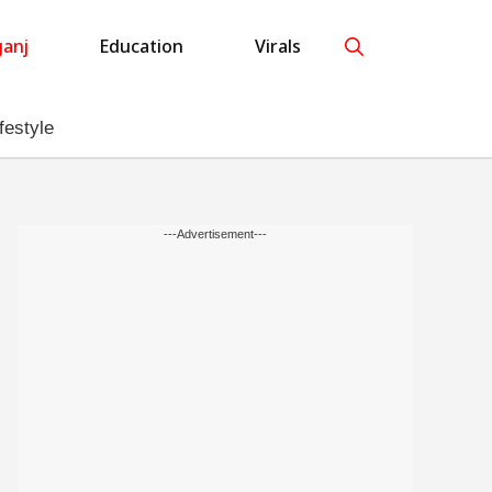
anj
Education
Virals
festyle
---Advertisement---