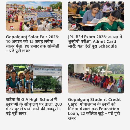
Gopalganj Solar Fair 2026:
JPU BEd Exam 2026: अगस्त मे
10 अगस्त को 15 जगह लगेगा
शुरू होगी परीक्षा, Admit Card
सोलर मेला, ₹78 हजार तक सब्सिडी
जारी; यहां देखें पूरा Schedule
– पढ़े पूरी खबर
कटेया के G A High School में
Gopalganj Student Credit
छात्राओं के शौचालय पर ताला, 200
Card: गोपालगंज के छात्रों को
मीटर दूर से पानी लाने की मजबूरी –
मिलेगा ₹4 लाख तक Education
पढ़े पूरी खबर
Loan, 22 कॉलेज जुड़े – पढ़े पूरी
खबर