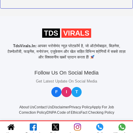
TDS
VIRALS
TdsVirals.In:
आपका भरोसेमंद न्यूज़ प्लेटफ़ॉर्म है, जो ऑटोमोबाइल, बिज़नेस,
टेक्नोलॉजी, फाइनेंस, मनोरंजन, एजुकेशन और खेल सहित विभिन्न श्रेणियों में सबसे ताज़ा
और विश्वसनीय खबरें प्रदान करता हैं!
Follow Us On Social Media
Get Latest Update On Social Media
F
I
T
About Us
Contact Us
Disclaimer
Privacy Policy
Apply For Job
Correction Policy
DNPA Code of Ethics
Fact Checking Policy
© 2025
TdsVirals.In
All rights reserved