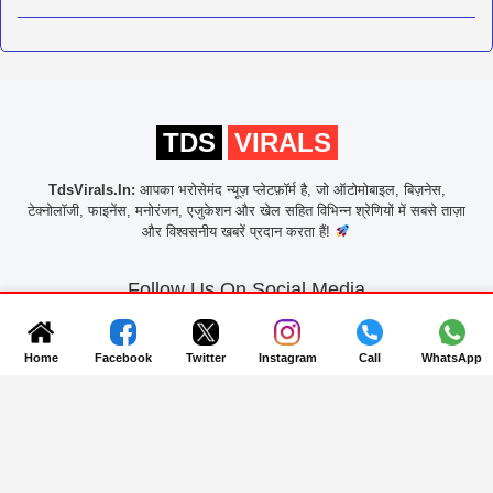
TDS
VIRALS
TdsVirals.In:
आपका भरोसेमंद न्यूज़ प्लेटफ़ॉर्म है, जो ऑटोमोबाइल, बिज़नेस,
टेक्नोलॉजी, फाइनेंस, मनोरंजन, एजुकेशन और खेल सहित विभिन्न श्रेणियों में सबसे ताज़ा
और विश्वसनीय खबरें प्रदान करता हैं!
Follow Us On Social Media
Get Latest Update On Social Media
Home
Facebook
Twitter
Instagram
Call
WhatsApp
F
I
T
About Us
Contact Us
Disclaimer
Privacy Policy
Apply For Job
Correction Policy
DNPA Code of Ethics
Fact Checking Policy
© 2025
TdsVirals.In
All rights reserved