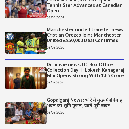
Political Color Joke as Filipina
Tennis Star Advances at Canadian
Open
08/08/2026
Manchester united transfer news:
Cristian Orozco Joins Manchester
United £850,000 Deal Confirmed
08/08/2026
Dc movie news: DC Box Office
Collection Day 1: Lokesh Kanagaraj
Film Opens Strong With ₹1.65 Crore
08/08/2026
Gopalganj News: भोरे में मुख्यमंत्री विवाह
भवन का भूमि पूजन, जानें पूरी खबर
08/08/2026