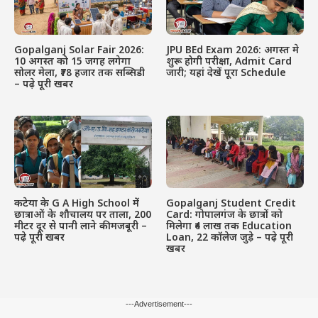
Gopalganj Solar Fair 2026:
JPU BEd Exam 2026: अगस्त मे
10 अगस्त को 15 जगह लगेगा
शुरू होगी परीक्षा, Admit Card
सोलर मेला, ₹78 हजार तक सब्सिडी
जारी; यहां देखें पूरा Schedule
– पढ़े पूरी खबर
कटेया के G A High School में
Gopalganj Student Credit
छात्राओं के शौचालय पर ताला, 200
Card: गोपालगंज के छात्रों को
मीटर दूर से पानी लाने की मजबूरी –
मिलेगा ₹4 लाख तक Education
पढ़े पूरी खबर
Loan, 22 कॉलेज जुड़े – पढ़े पूरी
खबर
---Advertisement---