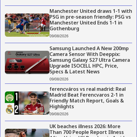
Manchester United draws 1-1 with
PSG in pre-season friendly: PSG vs
Manchester United Ends 1-1 in
Gothenburg
09/08/2026
Samsung Launched A New 200mp
Camera Sensor With Deeppix:
Samsung Galaxy S27 Ultra Camera
Upgrade ISOCELL HPC, Price,
Specs & Latest News
09/08/2026
ferencváros vs real madrid: Real
Madrid Beat Ferencvaros 2-1 in
Friendly Match Report, Goals &
Highlights
09/08/2026
UK beaches illness 2026: More
Than 700 People Report Illness