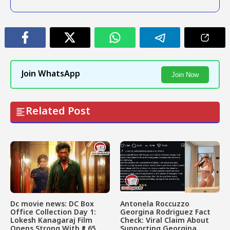
Join WhatsApp
Join Now
Related Post
Dc movie news: DC Box
Antonela Roccuzzo
Office Collection Day 1:
Georgina Rodriguez Fact
Lokesh Kanagaraj Film
Check: Viral Claim About
Opens Strong With ₹1.65
Supporting Georgina