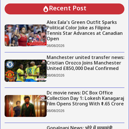
Recent Post
Alex Eala’s Green Outfit Sparks
Political Color Joke as Filipina
Tennis Star Advances at Canadian
Open
08/08/2026
Manchester united transfer news:
Cristian Orozco Joins Manchester
United £850,000 Deal Confirmed
08/08/2026
Dc movie news: DC Box Office
Collection Day 1: Lokesh Kanagaraj
Film Opens Strong With ₹1.65 Crore
08/08/2026
Gopalganj News: भोरे में मुख्यमंत्री