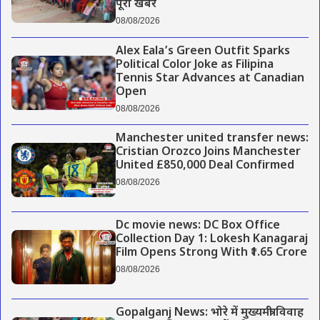
पूरी खबर
08/08/2026
Alex Eala’s Green Outfit Sparks
Political Color Joke as Filipina
Tennis Star Advances at Canadian
Open
08/08/2026
Manchester united transfer news:
Cristian Orozco Joins Manchester
United £850,000 Deal Confirmed
08/08/2026
Dc movie news: DC Box Office
Collection Day 1: Lokesh Kanagaraj
Film Opens Strong With ₹1.65 Crore
08/08/2026
Gopalganj News: भोरे में मुख्यमंत्री विवाह