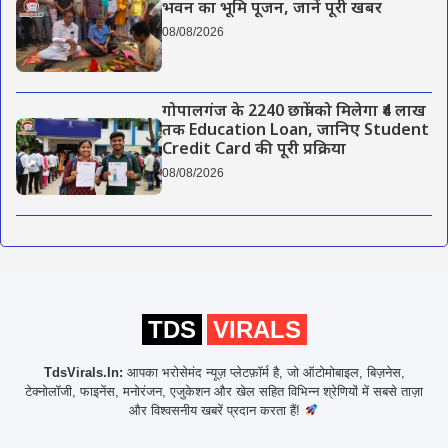
भवन का भूमि पूजन, जानें पूरी खबर
08/08/2026
गोपालगंज के 2240 छात्रों को मिलेगा ₹4 लाख
तक Education Loan, जानिए Student
Credit Card की पूरी प्रक्रिया
08/08/2026
TDS
VIRALS
TdsVirals.In:
आपका भरोसेमंद न्यूज़ प्लेटफ़ॉर्म है, जो ऑटोमोबाइल, बिज़नेस,
टेक्नोलॉजी, फाइनेंस, मनोरंजन, एजुकेशन और खेल सहित विभिन्न श्रेणियों में सबसे ताज़ा
और विश्वसनीय खबरें प्रदान करता हैं!