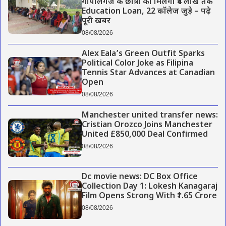
गोपालगंज के छात्रों को मिलेगा ₹4 लाख तक
Education Loan, 22 कॉलेज जुड़े – पढ़े
पूरी खबर
08/08/2026
Alex Eala’s Green Outfit Sparks
Political Color Joke as Filipina
Tennis Star Advances at Canadian
Open
08/08/2026
Manchester united transfer news:
Cristian Orozco Joins Manchester
United £850,000 Deal Confirmed
08/08/2026
Dc movie news: DC Box Office
Collection Day 1: Lokesh Kanagaraj
Film Opens Strong With ₹1.65 Crore
08/08/2026