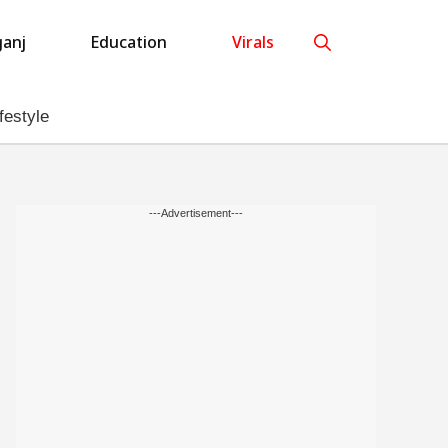
anj
Education
Virals
festyle
---Advertisement---