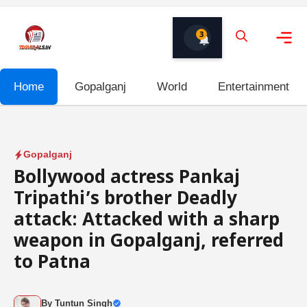
Skip
to
3
content
Me
Home
Gopalganj
World
Entertainment
Gopalganj
Bollywood actress Pankaj
Tripathi’s brother Deadly
attack: Attacked with a sharp
weapon in Gopalganj, referred
to Patna
By
Tuntun Singh