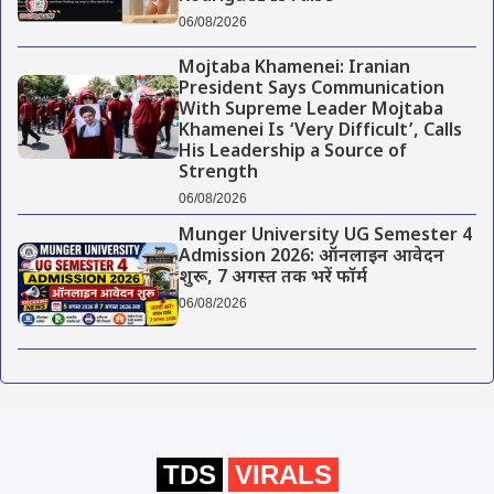
06/08/2026
Mojtaba Khamenei: Iranian
President Says Communication
With Supreme Leader Mojtaba
Khamenei Is ‘Very Difficult’, Calls
His Leadership a Source of
Strength
06/08/2026
Munger University UG Semester 4
Admission 2026: ऑनलाइन आवेदन
शुरू, 7 अगस्त तक भरें फॉर्म
06/08/2026
TDS
VIRALS