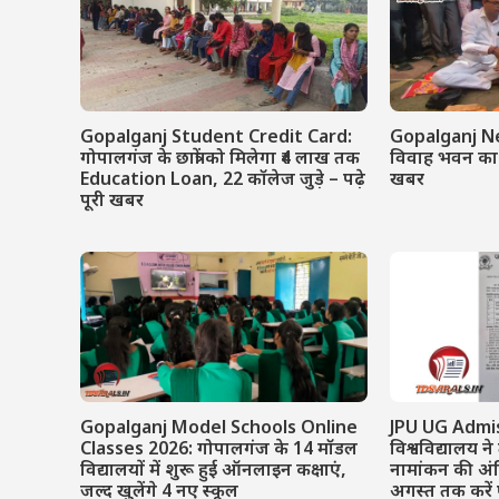
Gopalganj Student Credit Card:
Gopalganj News:
गोपालगंज के छात्रों को मिलेगा ₹4 लाख तक
विवाह भवन का भ
Education Loan, 22 कॉलेज जुड़े – पढ़े
खबर
पूरी खबर
Gopalganj Model Schools Online
JPU UG Admis
Classes 2026: गोपालगंज के 14 मॉडल
विश्वविद्यालय ने
विद्यालयों में शुरू हुई ऑनलाइन कक्षाएं,
नामांकन की अं
जल्द खुलेंगे 4 नए स्कूल
अगस्त तक करे