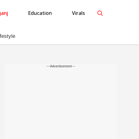
anj
Education
Virals
festyle
---Advertisement---